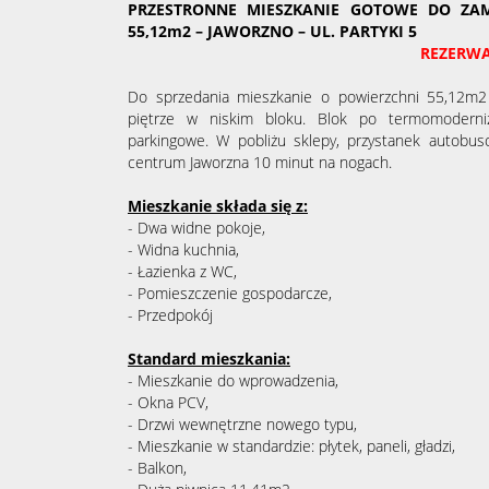
PRZESTRONNE MIESZKANIE GOTOWE DO ZAM
55,12m2 – JAWORZNO – UL. PARTYKI 5
REZERWAC
Do sprzedania mieszkanie o powierzchni 55,12m2 
piętrze w niskim bloku. Blok po termomodernizac
parkingowe. W pobliżu sklepy, przystanek autobuso
centrum Jaworzna 10 minut na nogach.
Mieszkanie składa się z:
- Dwa widne pokoje,
- Widna kuchnia,
- Łazienka z WC,
- Pomieszczenie gospodarcze,
- Przedpokój
Standard mieszkania:
- Mieszkanie do wprowadzenia,
- Okna PCV,
- Drzwi wewnętrzne nowego typu,
- Mieszkanie w standardzie: płytek, paneli, gładzi,
- Balkon,