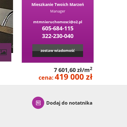
Mieszkanie Twoich Marzeń
Manager
mtmnieruchomosci@o2.pl
605-684-115
322-230-040
zostaw wiadomość
2
7 601,60 zł/m
419 000 zł
cena:
Dodaj do notatnika