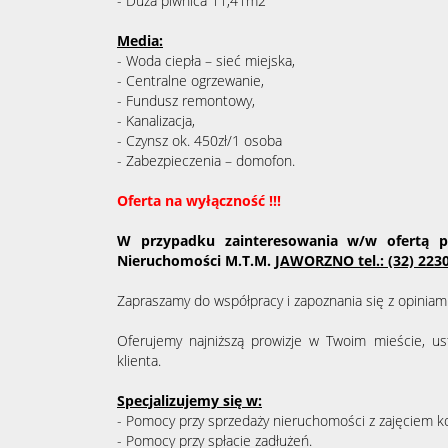
- Duża piwnica 11,41m2
Media:
- Woda ciepła – sieć miejska,
- Centralne ogrzewanie,
- Fundusz remontowy,
- Kanalizacja,
- Czynsz ok. 450zł/1 osoba
- Zabezpieczenia – domofon.
Oferta na wyłączność !!!
W przypadku zainteresowania w/w ofertą 
Nieruchomości M.T.M.
JAWORZNO tel.: (32) 223
Zapraszamy do współpracy i zapoznania się z opiniami
Oferujemy najniższą prowizje w Twoim mieście, ust
klienta.
Specjalizujemy się w:
- Pomocy przy sprzedaży nieruchomości z zajęciem 
- Pomocy przy spłacie zadłużeń.