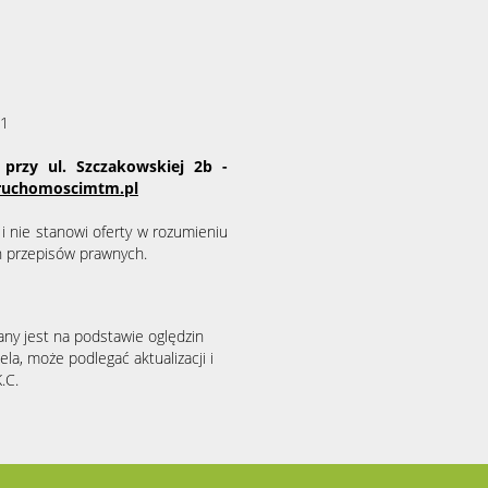
31
przy ul. Szczakowskiej 2b -
ruchomoscimtm.pl
i nie stanowi oferty w rozumieniu
h przepisów prawnych.
any jest na podstawie oględzin
la, może podlegać aktualizacji i
.C.