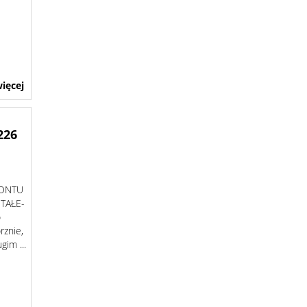
ięcej
226
MONTU
TAŁE-
o
rznie,
gim ...