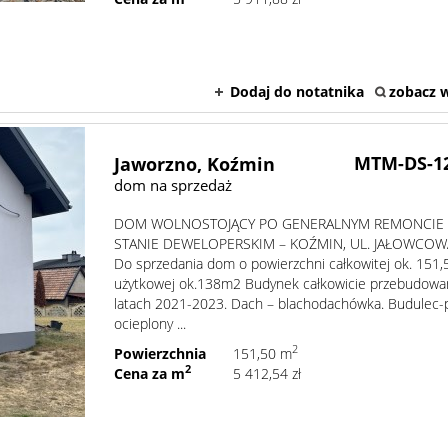
Dodaj do notatnika
zobacz w
MTM-DS-1
Jaworzno,
Koźmin
dom na sprzedaż
DOM WOLNOSTOJĄCY PO GENERALNYM REMONCIE
STANIE DEWELOPERSKIM – KOŹMIN, UL. JAŁOWCOW
Do sprzedania dom o powierzchni całkowitej ok. 151
użytkowej ok.138m2 Budynek całkowicie przebudowa
latach 2021-2023. Dach – blachodachówka. Budulec-
ocieplony ...
2
Powierzchnia
151,50 m
2
Cena za m
5 412,54 zł