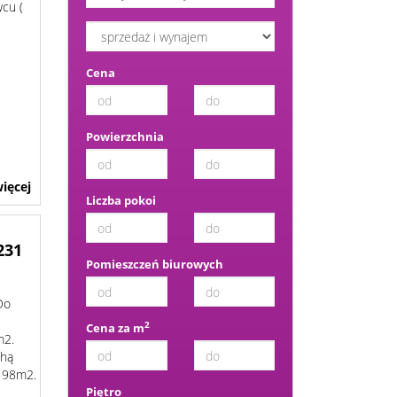
wcu (
Cena
Powierzchnia
ięcej
Liczba pokoi
231
Pomieszczeń biurowych
Do
2
Cena za m
m2.
chą
 198m2.
Piętro