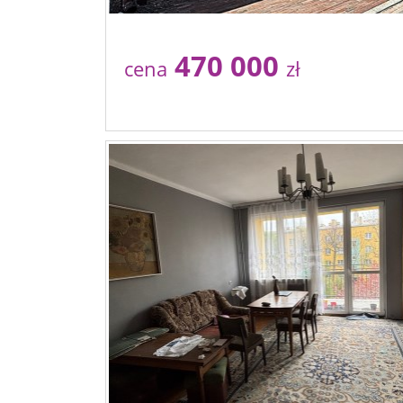
470 000
cena
zł