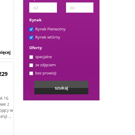
Rynek
Rynek Pierwotny
Rynek wtórny
Oferty
ięcej
specjalne
ze zdjęciem
bez prowizji
229
A 16
owe z
ojący w
sji ...