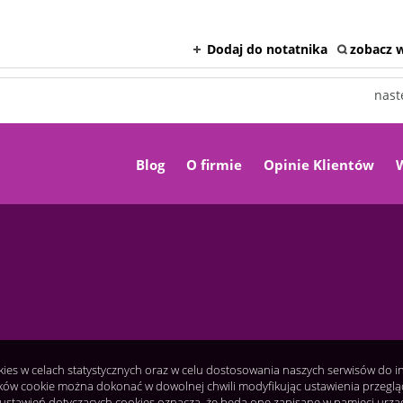
Dodaj do notatnika
zobacz w
nast
Blog
O firmie
Opinie Klientów
okies w celach statystycznych oraz w celu dostosowania naszych serwisów do 
ków cookie można dokonać w dowolnej chwili modyfikując ustawienia przeglądar
ustawień dotyczących cookies oznacza, że będą one zapisane w pamięci urzą