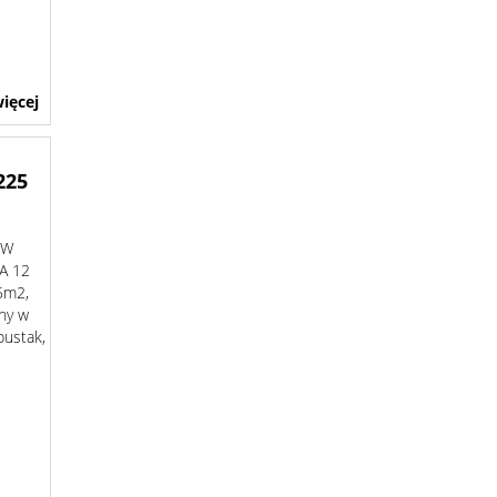
ięcej
225
 W
A 12
,5m2,
ny w
pustak,