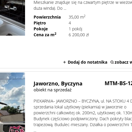
Mieszkanie znajduje się na czwartym piętrze w wieżo
duża winda). Do ...
2
Powierzchnia
35,00 m
Piętro
4
Pokoje
1 pokój
2
Cena za m
6 200,00 zł
Dodaj do notatnika
zobacz w
MTM-BS-1
Jaworzno,
Byczyna
obiekt na sprzedaż
PIEKARNIA– JAWORZNO – BYCZYNA, ul. NA STOKU 4 
sprzedania lokal użytkowy (piekarnia) w Jaworznie o
powierzchni całkowitej ok. 200m2, użytkowej ok. 130
Budynek częściowo podpiwniczony. Dach pokryty bla
trapezową. Budulec-mieszany. Działka o powierzchni
...