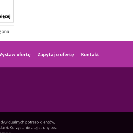
ięcej
ępna
Wystaw ofertę
Zapytaj o ofertę
Kontakt
indywidualnych potrzeb klientów.
ki. Korzystanie z tej strony bez
dzenia.