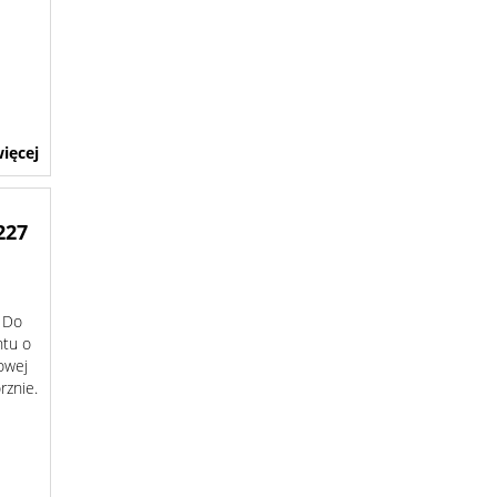
ięcej
227
 Do
ntu o
owej
rznie.