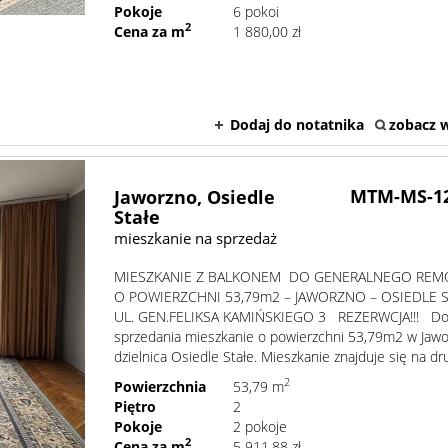
Pokoje
6 pokoi
2
Cena za m
1 880,00 zł
Dodaj do notatnika
zobacz w
MTM-MS-1
Jaworzno,
Osiedle
Stałe
mieszkanie na sprzedaż
MIESZKANIE Z BALKONEM DO GENERALNEGO RE
O POWIERZCHNI 53,79m2 – JAWORZNO – OSIEDLE S
UL. GEN.FELIKSA KAMIŃSKIEGO 3 REZERWCJA!!! D
sprzedania mieszkanie o powierzchni 53,79m2 w Jawo
dzielnica Osiedle Stałe. Mieszkanie znajduje się na dru
2
Powierzchnia
53,79 m
Piętro
2
Pokoje
2 pokoje
2
Cena za m
5 911,88 zł