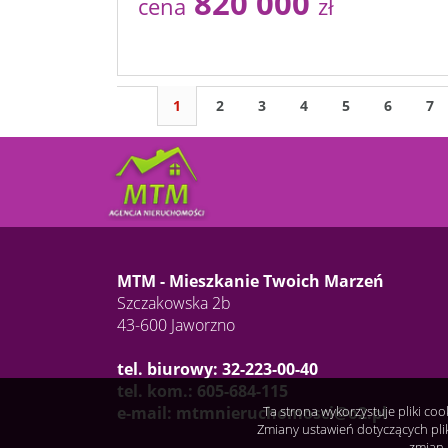
820 000
cena
zł
1
2
3
4
5
6
7
MTM - Mieszkanie Twoich Marzeń
Szczakowska 2b
43-600 Jaworzno
tel. biurowy: 32-223-00-40
tel. kom.: 605-684-115
Ta strona wykorzystuje pliki co
e-mail: mtmnieruchomosci@o2.pl
Zmiany ustawień dotyczących pli
zmian 