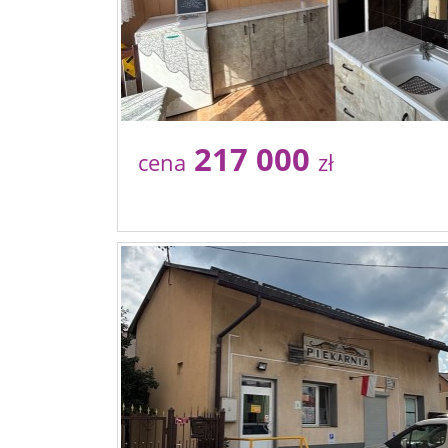
217 000
cena
zł