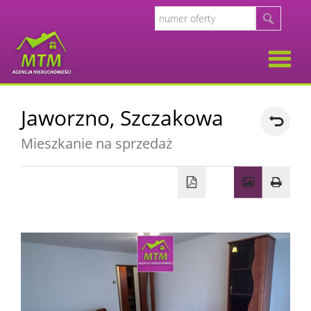
O
Jaworzno,
Szczakowa
firmie
Opinie
Mieszkanie na sprzedaż
Klient
Oferty
Kalkul
Kalkula
kosztó