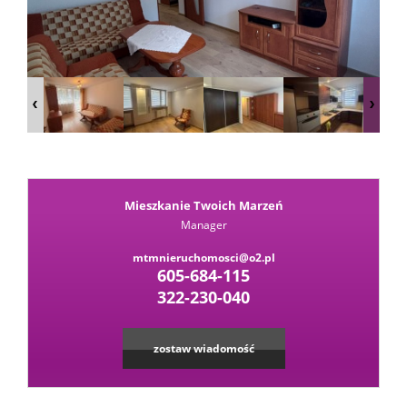
Kalkula
kredyt
Wysta
Mieszkanie Twoich Marzeń
ofertę
Zapytaj
Manager
mtmnieruchomosci@o2.pl
o
605-684-115
Kontak
322-230-040
ofertę
zostaw wiadomość