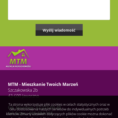
MTM - Mieszkanie Twoich Marzeń
Szczakowska 2b
43-600 Jaworzno
Ta strona wykorzystuje pliki cookies w celach statystycznych oraz w
tel. biurowy: 32-223-00-40
celu dostosowania naszych serwisów do indywidualnych potrzeb
tel. kom.: 605-684-115
klientów. Zmiany ustawień dotyczących plików cookie można dokonać