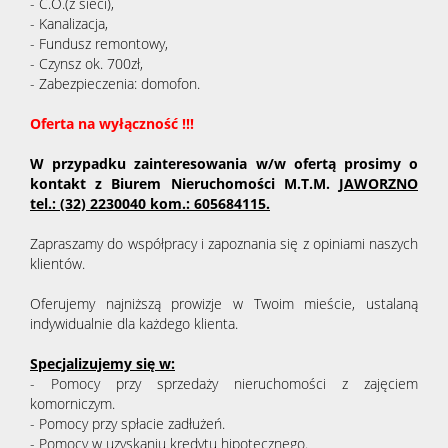
- C.O.(z sieci),
- Kanalizacja,
- Fundusz remontowy,
- Czynsz ok. 700zł,
- Zabezpieczenia: domofon.
Oferta na wyłączność !!!
W przypadku zainteresowania w/w ofertą prosimy o
kontakt z Biurem Nieruchomości M.T.M.
JAWORZNO
tel.: (32) 2230040 kom.: 605684115.
Zapraszamy do współpracy i zapoznania się z opiniami naszych
klientów.
Oferujemy najniższą prowizje w Twoim mieście, ustalaną
indywidualnie dla każdego klienta.
Specjalizujemy się w:
- Pomocy przy sprzedaży nieruchomości z zajęciem
komorniczym.
- Pomocy przy spłacie zadłużeń.
- Pomocy w uzyskaniu kredytu hipotecznego.