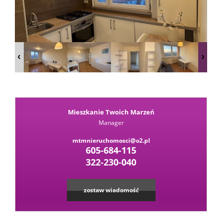
Kalkula
kredyt
Wysta
Mieszkanie Twoich Marzeń
ofertę
Zapytaj
Manager
mtmnieruchomosci@o2.pl
o
605-684-115
Kontak
322-230-040
ofertę
zostaw wiadomość