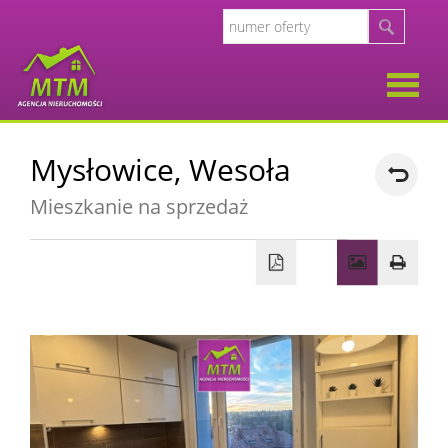
O
Mysłowice,
Wesoła
firmie
Opinie
Mieszkanie na sprzedaż
Klient
Oferty
Kalkul
Kalkula
kosztó