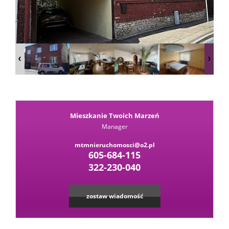
Kalkula
kredyt
Wysta
Mieszkanie Twoich Marzeń
ofertę
Zapytaj
Manager
mtmnieruchomosci@o2.pl
o
605-684-115
Kontak
322-230-040
ofertę
zostaw wiadomość