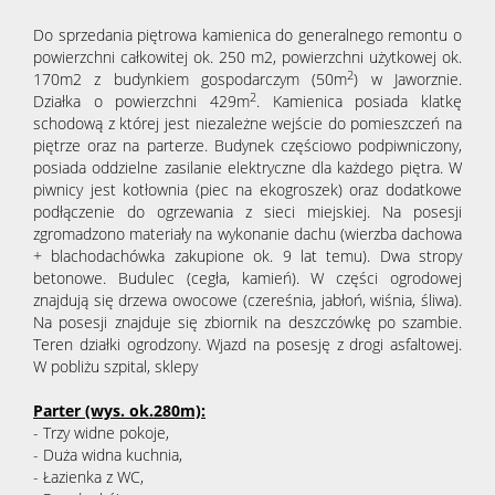
Do sprzedania piętrowa kamienica do generalnego remontu o
powierzchni całkowitej ok. 250 m2, powierzchni użytkowej ok.
2
170m2 z budynkiem gospodarczym (50m
) w Jaworznie.
2
Działka o powierzchni 429m
. Kamienica posiada klatkę
schodową z której jest niezależne wejście do pomieszczeń na
piętrze oraz na parterze. Budynek częściowo podpiwniczony,
posiada oddzielne zasilanie elektryczne dla każdego piętra. W
piwnicy jest kotłownia (piec na ekogroszek) oraz dodatkowe
podłączenie do ogrzewania z sieci miejskiej. Na posesji
zgromadzono materiały na wykonanie dachu (wierzba dachowa
+ blachodachówka zakupione ok. 9 lat temu). Dwa stropy
betonowe. Budulec (cegła, kamień). W części ogrodowej
znajdują się drzewa owocowe (czereśnia, jabłoń, wiśnia, śliwa).
Na posesji znajduje się zbiornik na deszczówkę po szambie.
Teren działki ogrodzony. Wjazd na posesję z drogi asfaltowej.
W pobliżu szpital, sklepy
Parter (wys. ok.280m):
- Trzy widne pokoje,
- Duża widna kuchnia,
- Łazienka z WC,