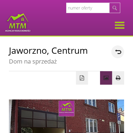
O
Jaworzno,
Centrum
firmie
Opinie
Dom na sprzedaż
Klient
Oferty
Kalkul
Kalkula
kosztó