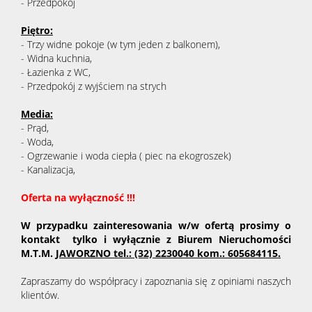
- Przedpokój
Piętro:
- Trzy widne pokoje (w tym jeden z balkonem),
- Widna kuchnia,
- Łazienka z WC,
- Przedpokój z wyjściem na strych
Media:
- Prąd,
- Woda,
- Ogrzewanie i woda ciepła ( piec na ekogroszek)
- Kanalizacja,
Oferta na wyłączność !!!
W przypadku zainteresowania w/w ofertą prosimy o
kontakt tylko i wyłącznie z Biurem Nieruchomości
M.T.M.
JAWORZNO tel.: (32) 2230040 kom.: 605684115.
Zapraszamy do współpracy i zapoznania się z opiniami naszych
klientów.