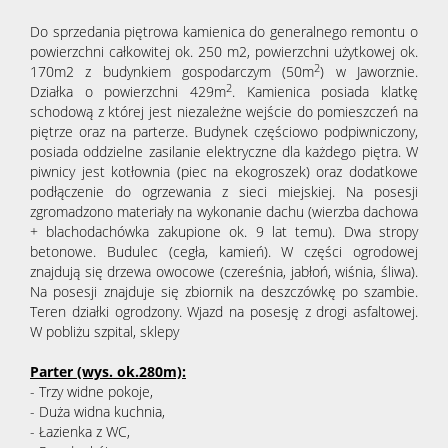
Do sprzedania piętrowa kamienica do generalnego remontu o
powierzchni całkowitej ok. 250 m2, powierzchni użytkowej ok.
2
170m2 z budynkiem gospodarczym (50m
) w Jaworznie.
2
Działka o powierzchni 429m
. Kamienica posiada klatkę
schodową z której jest niezależne wejście do pomieszczeń na
piętrze oraz na parterze. Budynek częściowo podpiwniczony,
posiada oddzielne zasilanie elektryczne dla każdego piętra. W
piwnicy jest kotłownia (piec na ekogroszek) oraz dodatkowe
podłączenie do ogrzewania z sieci miejskiej. Na posesji
zgromadzono materiały na wykonanie dachu (wierzba dachowa
+ blachodachówka zakupione ok. 9 lat temu). Dwa stropy
betonowe. Budulec (cegła, kamień). W części ogrodowej
znajdują się drzewa owocowe (czereśnia, jabłoń, wiśnia, śliwa).
Na posesji znajduje się zbiornik na deszczówkę po szambie.
Teren działki ogrodzony. Wjazd na posesję z drogi asfaltowej.
W pobliżu szpital, sklepy
Parter (wys. ok.280m):
- Trzy widne pokoje,
- Duża widna kuchnia,
- Łazienka z WC,