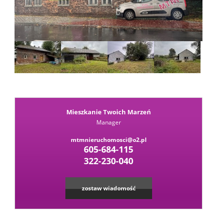
Kalkula
kredyt
Wysta
Mieszkanie Twoich Marzeń
ofertę
Zapytaj
Manager
mtmnieruchomosci@o2.pl
o
Kontak
605-684-115
322-230-040
ofertę
zostaw wiadomość