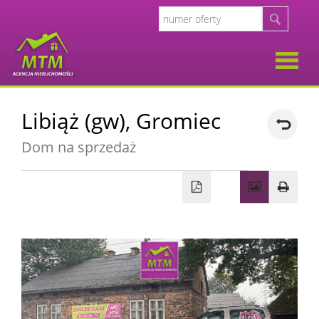
O
Libiąż (gw),
Gromiec
firmie
Opinie
Dom na sprzedaż
Klient
Oferty
Kalkul
Kalkula
kosztó