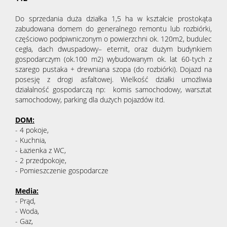
Do sprzedania duża działka 1,5 ha w kształcie prostokąta
zabudowana domem do generalnego remontu lub rozbiórki,
częściowo podpiwniczonym o powierzchni ok. 120m2, budulec
cegła, dach dwuspadowy– eternit, oraz dużym budynkiem
gospodarczym (ok.100 m2) wybudowanym ok. lat 60-tych z
szarego pustaka + drewniana szopa (do rozbiórki). Dojazd na
posesję z drogi asfaltowej. Wielkość działki umożliwia
działalność gospodarczą np: komis samochodowy, warsztat
samochodowy, parking dla dużych pojazdów itd.
DOM:
- 4 pokoje,
- Kuchnia,
- Łazienka z WC,
- 2 przedpokoje,
- Pomieszczenie gospodarcze
Media:
- Prąd,
- Woda,
- Gaz,