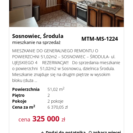
Sosnowiec,
Środula
MTM-MS-1224
mieszkanie na sprzedaż
MIESZKANIE DO GENERALNEGO REMONTU O
POWIERZCHNI 51,02m2 – SOSNOWIEC – ŚRODULA- ul.
UJEJSKIEGO 4 REZERWACJA!!! Do sprzedania mieszkanie
o powierzchni 51,02m2 w Sosnowcu, dzielnica Środula.
Mieszkanie znajduje się na drugim piętrze w wysokim
bloku (duża ...
2
Powierzchnia
51,02 m
Piętro
2
Pokoje
2 pokoje
2
Cena za m
6 370,05 zł
325 000
cena
zł
Dodaj do notatnika
zobacz więcej