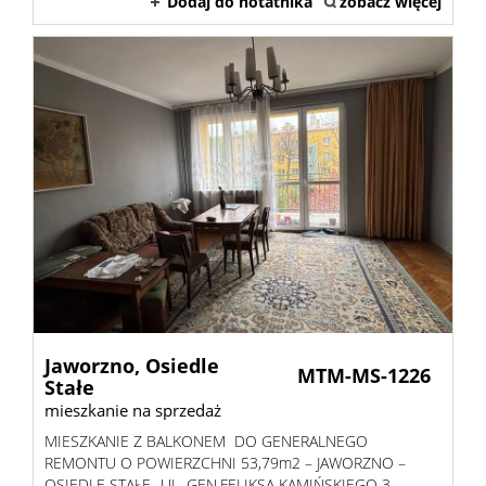
Dodaj do notatnika
zobacz więcej
Jaworzno,
Osiedle
MTM-MS-1226
Stałe
mieszkanie na sprzedaż
MIESZKANIE Z BALKONEM DO GENERALNEGO
REMONTU O POWIERZCHNI 53,79m2 – JAWORZNO –
OSIEDLE STAŁE- UL. GEN.FELIKSA KAMIŃSKIEGO 3