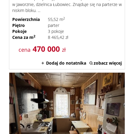
w Jaworznie, dzielnica Łubowiec. Znajduje się na parterze w
niskim bloku. ...
2
Powierzchnia
55,52 m
Piętro
parter
Pokoje
3 pokoje
2
Cena za m
8 465,42 zł
470 000
cena
zł
Dodaj do notatnika
zobacz więcej