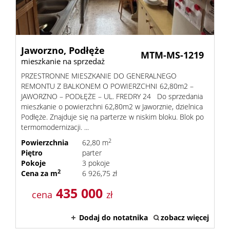
Jaworzno,
Podłęże
MTM-MS-1219
mieszkanie na sprzedaż
PRZESTRONNE MIESZKANIE DO GENERALNEGO
REMONTU Z BALKONEM O POWIERZCHNI 62,80m2 –
JAWORZNO – PODŁĘŻE – UL. FREDRY 24 Do sprzedania
mieszkanie o powierzchni 62,80m2 w Jaworznie, dzielnica
Podłęże. Znajduje się na parterze w niskim bloku. Blok po
termomodernizacji. ...
2
Powierzchnia
62,80 m
Piętro
parter
Pokoje
3 pokoje
2
Cena za m
6 926,75 zł
435 000
cena
zł
Dodaj do notatnika
zobacz więcej