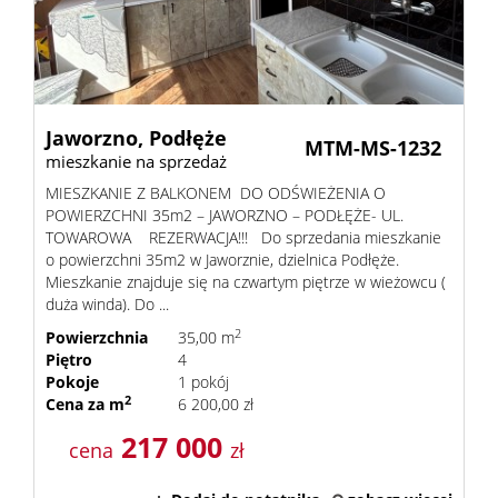
Kalkula
Jaworzno,
Podłęże
kredyt
MTM-MS-1232
mieszkanie na sprzedaż
MIESZKANIE Z BALKONEM DO ODŚWIEŻENIA O
Wysta
POWIERZCHNI 35m2 – JAWORZNO – PODŁĘŻE- UL.
TOWAROWA REZERWACJA!!! Do sprzedania mieszkanie
o powierzchni 35m2 w Jaworznie, dzielnica Podłęże.
ofertę
Zapytaj
Mieszkanie znajduje się na czwartym piętrze w wieżowcu (
duża winda). Do ...
o
Kontak
2
Powierzchnia
35,00 m
Piętro
4
Pokoje
1 pokój
ofertę
2
Cena za m
6 200,00 zł
217 000
cena
zł