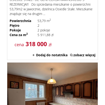
REZERWCJA!!! Do sprzedania mieszkanie o powierzchni
53,79m2 w Jaworznie, dzielnica Osiedle Stałe. Mieszkanie
znajduje się na drugim ...
2
Powierzchnia
53,79 m
Piętro
2
Pokoje
2 pokoje
2
Cena za m
5 911,88 zł
318 000
cena
zł
Dodaj do notatnika
zobacz więcej