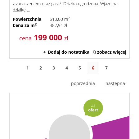
z zadaszeniem oraz garaż. Działka ogrodzona. Wjazd na
działkę ...
2
Powierzchnia
513,00 m
2
Cena za m
387,91 zł
199 000
cena
zł
Dodaj do notatnika
zobacz więcej
1
2
3
4
5
6
7
poprzednia
następna
41
ofert