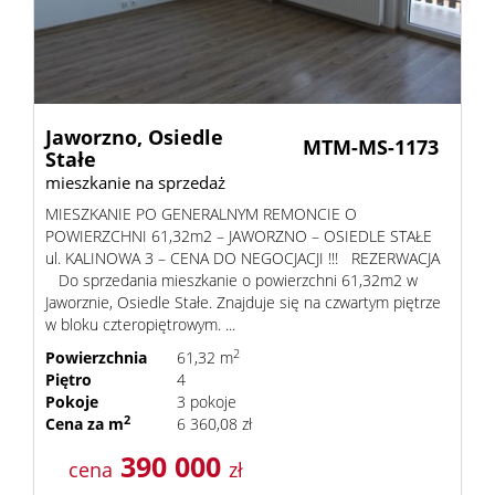
Kalkula
Jaworzno,
Osiedle
kredyt
MTM-MS-1173
Stałe
mieszkanie na sprzedaż
Wysta
MIESZKANIE PO GENERALNYM REMONCIE O
POWIERZCHNI 61,32m2 – JAWORZNO – OSIEDLE STAŁE
ul. KALINOWA 3 – CENA DO NEGOCJACJI !!! REZERWACJA
ofertę
Zapytaj
Do sprzedania mieszkanie o powierzchni 61,32m2 w
Jaworznie, Osiedle Stałe. Znajduje się na czwartym piętrze
w bloku czteropiętrowym. ...
o
Kontak
2
Powierzchnia
61,32 m
Piętro
4
ofertę
Pokoje
3 pokoje
2
Cena za m
6 360,08 zł
390 000
cena
zł