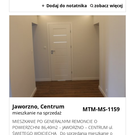
Dodaj do notatnika
zobacz więcej
Jaworzno,
Centrum
MTM-MS-1159
mieszkanie na sprzedaż
MIESZKANIE PO GENERALNYM REMONCIE O
POWIERZCHNI 86,40m2 – JAWORZNO – CENTRUM ul.
ŚWIĘTEGO WOJCIECHA Do sprzedania mieszkanie o