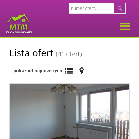
O
Lista ofert
(41 ofert)
firmie
Opinie
pokaż od najnowszych
Klient
Oferty
Kalkul
Kalkula
kosztó