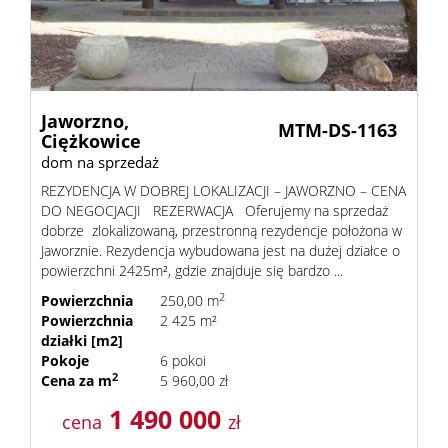
Jaworzno,
MTM-DS-1163
Ciężkowice
dom na sprzedaż
REZYDENCJA W DOBREJ LOKALIZACJI – JAWORZNO – CENA
DO NEGOCJACJI REZERWACJA Oferujemy na sprzedaż
dobrze zlokalizowaną, przestronną rezydencje położona w
Jaworznie. Rezydencja wybudowana jest na dużej działce o
powierzchni 2425m², gdzie znajduje się bardzo ...
2
Powierzchnia
250,00 m
Powierzchnia
2 425 m²
działki [m2]
Pokoje
6 pokoi
2
Cena za m
5 960,00 zł
1 490 000
cena
zł