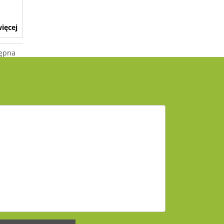
ięcej
ępna