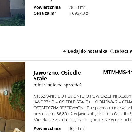
2
Powierzchnia
78,80 m
2
Cena za m
4 695,43 zł
Dodaj do notatnika
zobacz w
MTM-MS-1
Jaworzno,
Osiedle
Stałe
mieszkanie na sprzedaż
MIESZKANIE DO REMONTU O POWIERZCHNI 36,80m
JAWORZNO – OSIEDLE STAŁE ul. KLONOWA 2 – CEN
OSTATECZNA REZERWACJA Do sprzedania mieszkani
powierzchni 36,80m2 w Jaworznie, dzielnica Osiedle S
Mieszkanie znajduje się na drugim piętrze w niskim blo
2
Powierzchnia
36,80 m