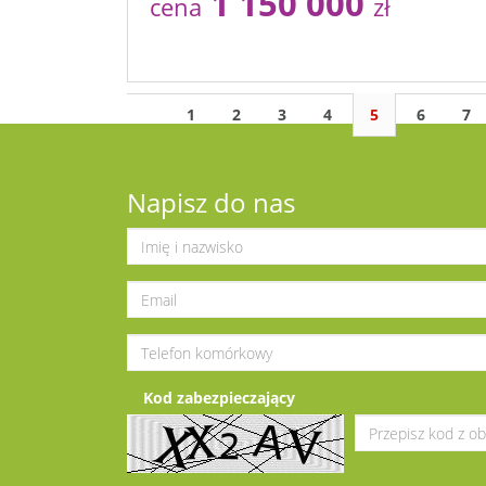
1 150 000
cena
zł
1
2
3
4
5
6
7
Napisz do nas
Kod zabezpieczający