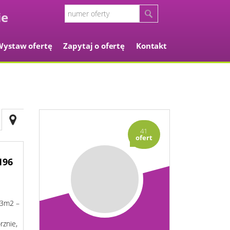
Wystaw ofertę
Zapytaj o ofertę
Kontakt
41
ofert
196
3m2 –
rznie,