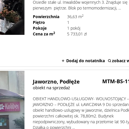
Osiedle stałe ul. Inwalidów wojennych 3. Znajduje się
pierwszym piętrze. Blok po termomodernizacji, ...
2
Powierzchnia
36,63 m
Piętro
1
Pokoje
1 pokój
2
Cena za m
5 733,01 zł
Dodaj do notatnika
zobacz w
MTM-BS-1
Jaworzno,
Podłęże
obiekt na sprzedaż
OBIEKT HANDLOWO-USŁUGOWY- WOLNOSTOJĄCY 
JAWORZNO – PODŁĘŻE ul. ŁAWCZANA 9 Do sprzedan
obiekt handlowo-usługowy w Jaworznie, dzielnica Pod
powierzchni całkowitej ok. 78,80m2. Budynek
niepodpiwniczony, wybudowany na przełomie lat 90-ty
Działka o powierzchni ...