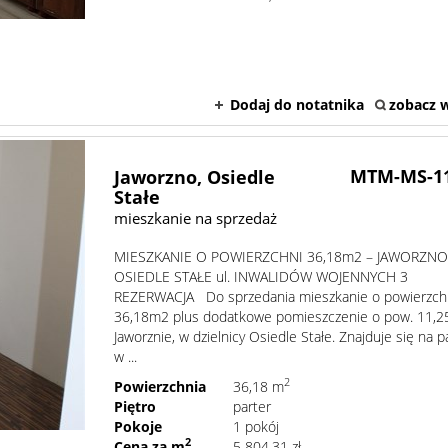
Dodaj do notatnika
zobacz w
MTM-MS-1
Jaworzno,
Osiedle
Stałe
mieszkanie na sprzedaż
MIESZKANIE O POWIERZCHNI 36,18m2 – JAWORZNO
OSIEDLE STAŁE ul. INWALIDÓW WOJENNYCH 3
REZERWACJA Do sprzedania mieszkanie o powierzch
36,18m2 plus dodatkowe pomieszczenie o pow. 11,
Jaworznie, w dzielnicy Osiedle Stałe. Znajduje się na p
w ...
2
Powierzchnia
36,18 m
Piętro
parter
Pokoje
1 pokój
2
Cena za m
5 804,31 zł