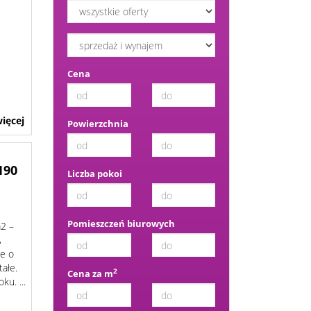
Cena
ięcej
Powierzchnia
190
Liczba pokoi
Pomieszczeń biurowych
2 –
A
e o
tałe.
2
Cena za m
ku. ...