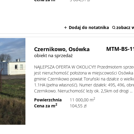
Dodaj do notatnika
zobacz w
MTM-BS-1
Czernikowo,
Osówka
obiekt na sprzedaż
NAJLEPSZA OFERTA W OKOLICY!!! Przedmiotem sprze
jest nieruchomość położona w miejscowości Osówka
gminie Czernikowo powiat Toruński na działce o wielk
1.1HA (pełna własność). Numer działek: 495, 496, obr
Czernikowo. Nieruchomość leży ok. 2,5km od drogi ...
2
Powierzchnia
11 000,00 m
2
Cena za m
104,55 zł