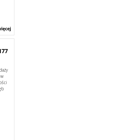
ięcej
177
daży
 w
ości
ęb