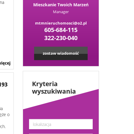
 na
Mieszkanie Twoich Marzeń
Manager
mtmnieruchomosci@o2.pl
605-684-115
322-230-040
zostaw wiadomość
ięcej
Kryteria
193
wyszukiwania
–
ia
łęże o
ch.