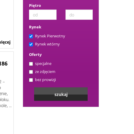
Piętro
Rynek
Rynek Pierwotny
ięcej
Rynek wtórny
Oferty
186
specjalne
ze zdjęciem
bez prowizji
2 –
o
znie,
bloku.
le, ...