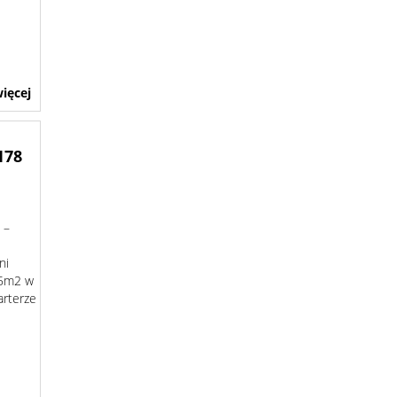
ięcej
178
 –
ni
25m2 w
arterze